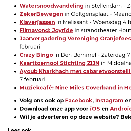
Watersnoodwandeling
in Stellendam - Z
ZekerBewegen
in Ooltgensplaat - Maand
Klaverjassen
in Melissant - Woensdag 4 f
Filmavond: Joyride
in strandtheater Hou
Jaarvergadering Vereniging Oranjefees
februari
Crazy Bingo
in Den Bommel - Zaterdag 7 
Kaarttoernooi Stichting ZIJN
in Middelha
Ayoub Kharkhach met cabaretvoorstelli
7 februari
Muziekcafé: Nine Miles Coverband in H
Volg ons ook op
Facebook
,
Instagram
en
Download onze app voor
iOS
en
Androi
Wil je adverteren op deze website? Be
Lees ook