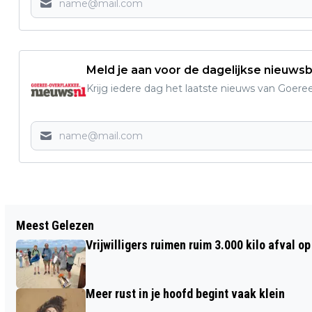
Meld je aan voor de dagelijkse nieuwsb
Krijg iedere dag het laatste nieuws van Goere
Vorig artikel
Meest Gelezen
BOODSCHAPPEN STEEDS DUURDER,
Vrijwilligers ruimen ruim 3.000 kilo afval 
ZELF GROENTEN EN FRUIT KWEKEN
WORDT STEEDS POPULAIRDER
Meer rust in je hoofd begint vaak klein