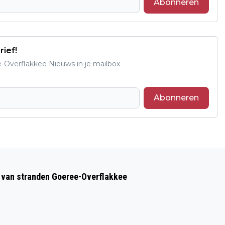
Abonneren
rief!
e-Overflakkee Nieuws in je mailbox
Abonneren
Volgend artikel
GOEDEMORGEN, HET IS VANDAAG
op van stranden Goeree-Overflakkee
MAANDAG 2 FEBRUARI