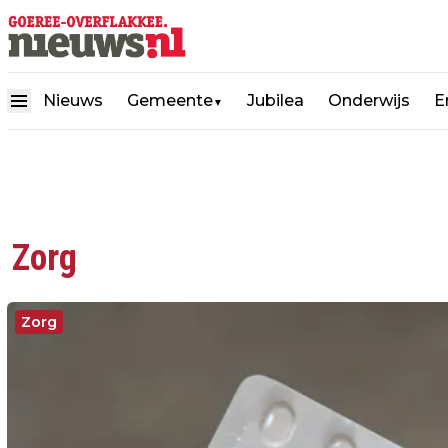
Nieuws
Gemeente
Jubilea
Onderwijs
E
▼
Zorg
Zorg