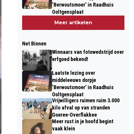
‘Berwoutsmoer’ in Raadhuis
Ooltgensplaat
Meer artikelen
Net Binnen
Winnaars van fotowedstrijd over
erfgoed bekend!
Laatste lezing over
middeleeuws dorpje
‘Berwoutsmoer’ in Raadhuis
Ooltgensplaat
Vrijwilligers ruimen ruim 3.000
kilo afval op van stranden
Goeree-Overflakkee
Meer rust in je hoofd begint
vaak klein