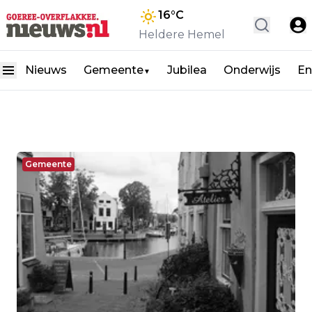
16
°C
Heldere Hemel
Nieuws
Gemeente
Jubilea
Onderwijs
En
▼
Gemeente