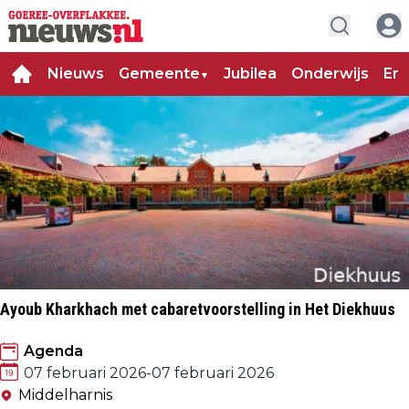
Nieuws
Gemeente
Jubilea
Onderwijs
Ent
▼
Ayoub Kharkhach met cabaretvoorstelling in Het Diekhuus
Agenda
07 februari 2026
-
07 februari 2026
Middelharnis