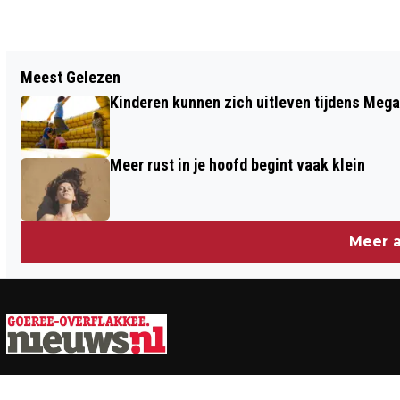
Vorig artikel
Meest Gelezen
TERUGROEPACTIE ALESIE RIJSTOLIE
Kinderen kunnen zich uitleven tijdens Mega
JUMBO
Meer rust in je hoofd begint vaak klein
Meer a