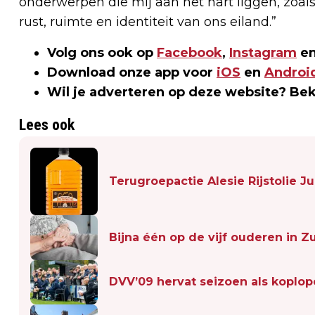
onderwerpen die mij aan het hart liggen, zoal
rust, ruimte en identiteit van ons eiland.”
Volg ons ook op
Facebook
,
Instagram
en
Download onze app voor
iOS
en
Androi
Wil je adverteren op deze website? Be
Lees ook
Terugroepactie Alesie Rijstolie 
Bijna één op de vijf ouderen in Z
DVV’09 hervat seizoen als koplop