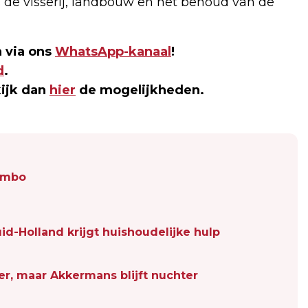
s de visserij, landbouw en het behoud van de
 via ons
WhatsApp-kanaal
!
d
.
kijk dan
hier
de mogelijkheden.
Jumbo
uid-Holland krijgt huishoudelijke hulp
er, maar Akkermans blijft nuchter