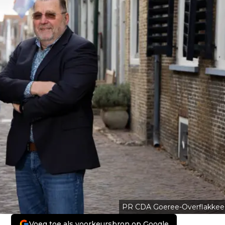
PR CDA Goeree-Overflakkee
Voeg toe als voorkeursbron op Google