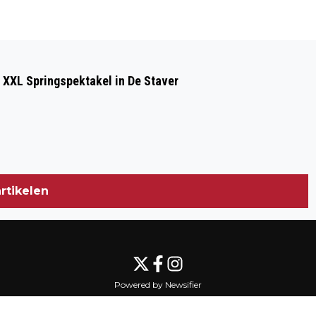
Volgend artikel
BOODSCHAPPEN STEEDS DUURDER,
 XXL Springspektakel in De Staver
ZELF GROENTEN EN FRUIT KWEKEN
WORDT STEEDS POPULAIRDER
rtikelen
Powered by Newsifier