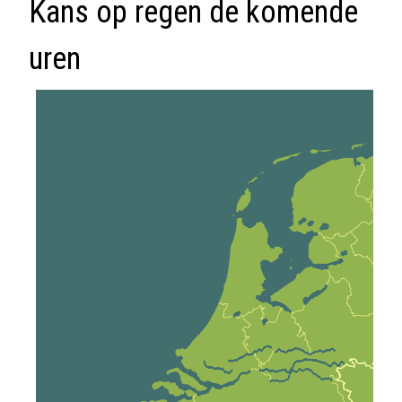
Kans op regen de komende
uren