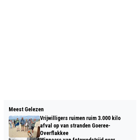
Vorig artikel
Volgend artikel
DVV’09 HERVAT SEIZOEN ALS
Meest Gelezen
GOEDEMORGEN, HET IS VANDAAG
KOPLOPER, MAAR AKKERMANS
Vrijwilligers ruimen ruim 3.000 kilo
VRIJDAG 30 JANUARI
BLIJFT NUCHTER
afval op van stranden Goeree-
Overflakkee
Winnaars van fotowedstrijd over