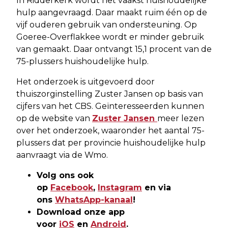
In Ridderkerk wordt het vaakst huishoudelijke
hulp aangevraagd. Daar maakt ruim één op de
vijf ouderen gebruik van ondersteuning. Op
Goeree-Overflakkee wordt er minder gebruik
van gemaakt. Daar ontvangt 15,1 procent van de
75-plussers huishoudelijke hulp.
Het onderzoek is uitgevoerd door
thuiszorginstelling Zuster Jansen op basis van
cijfers van het CBS. Geïnteresseerden kunnen
op de website van
Zuster Jansen
meer lezen
over het onderzoek, waaronder het aantal 75-
plussers dat per provincie huishoudelijke hulp
aanvraagt via de Wmo.
Volg ons ook
op
Facebook
,
Instagram
en via
ons
WhatsApp-kanaal
!
Download onze app
voor
iOS
en
Android
.