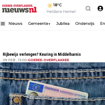
18
°C
Heldere Hemel
Nieuws
Gemeente
Jubilea
Onderwijs
En
▼
Rijbewijs verlengen? Keuring in Middelharnis
09 FEB , 13:00
•
GOEREE-OVERFLAKKEE