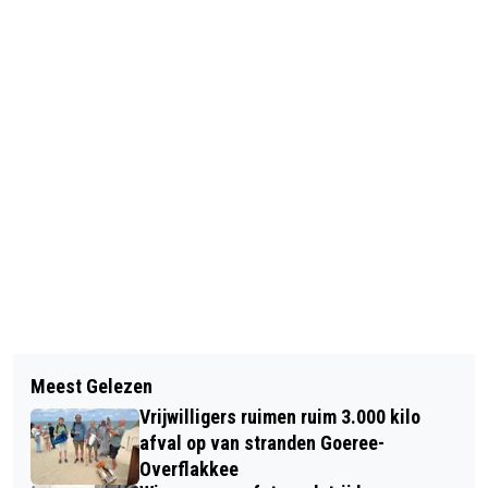
Vorig artikel
Volgend artikel
RGO-LEERLINGEN TONEN
Meest Gelezen
DRUKBEZOCHTE STUDIE- EN
VAKMANSCHAP TIJDENS VMBO
Vrijwilligers ruimen ruim 3.000 kilo
BEROEPENMARKT BIJ CSG PRINS
SKILLS TALENTS
afval op van stranden Goeree-
MAURITS EN RGO COLLEGE
Overflakkee