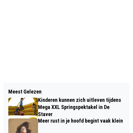
Vorig artikel
Volgend artikel
GOEDEMORGEN, HET IS VANDAAG
Meest Gelezen
RIJBEWIJS VERLENGEN? KEURING IN
MAANDAG 9 FEBRUARI
Kinderen kunnen zich uitleven tijdens
MIDDELHARNIS
Mega XXL Springspektakel in De
Staver
Meer rust in je hoofd begint vaak klein