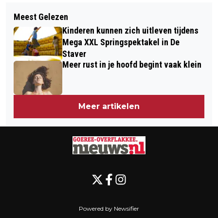
Volgend artikel
RIJBEWIJS VERLENGEN? KEURING IN
Meest Gelezen
GOEDEMORGEN, HET IS VANDAAG
MIDDELHARNIS
Kinderen kunnen zich uitleven tijdens
DINSDAG 10 FEBRUARI
Mega XXL Springspektakel in De
Staver
Meer rust in je hoofd begint vaak klein
Meer artikelen
Powered by Newsifier