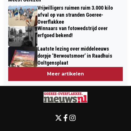
GOEDEMORGEN, HET IS VANDAAG
WEEK 7 VAN 2026
Vrijwilligers ruimen ruim 3.000 kilo
MAANDAG 9 FEBRUARI
afval op van stranden Goeree-
Overflakkee
Winnaars van fotowedstrijd over
erfgoed bekend!
Laatste lezing over middeleeuws
dorpje ‘Berwoutsmoer’ in Raadhuis
Ooltgensplaat
Meer artikelen