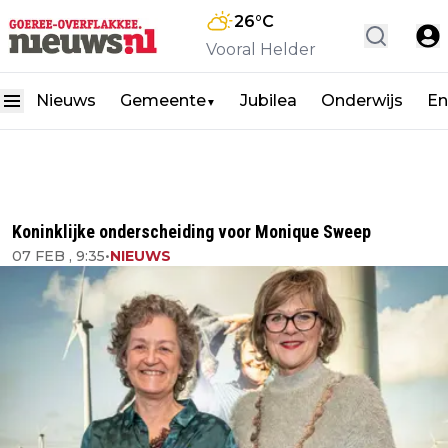
26
°C
Vooral Helder
Nieuws
Gemeente
Jubilea
Onderwijs
En
▼
Koninklijke onderscheiding voor Monique Sweep
07 FEB , 9:35
•
NIEUWS