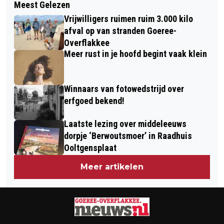
Meest Gelezen
DIT IS ER TE DOEN OP HET EILAND IN
SUCCESVOLLE INDOORPERIODE
Vrijwilligers ruimen ruim 3.000 kilo
WEEK 7 VAN 2026
afval op van stranden Goeree-
Overflakkee
Meer rust in je hoofd begint vaak klein
Winnaars van fotowedstrijd over
erfgoed bekend!
Laatste lezing over middeleeuws
dorpje ‘Berwoutsmoer’ in Raadhuis
Ooltgensplaat
Meer artikelen