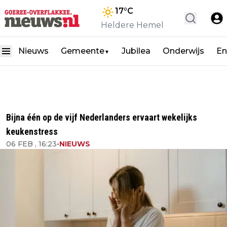
17
°C
Heldere Hemel
Nieuws
Gemeente
Jubilea
Onderwijs
En
▼
Bijna één op de vijf Nederlanders ervaart wekelijks
keukenstress
06 FEB , 16:23
•
NIEUWS