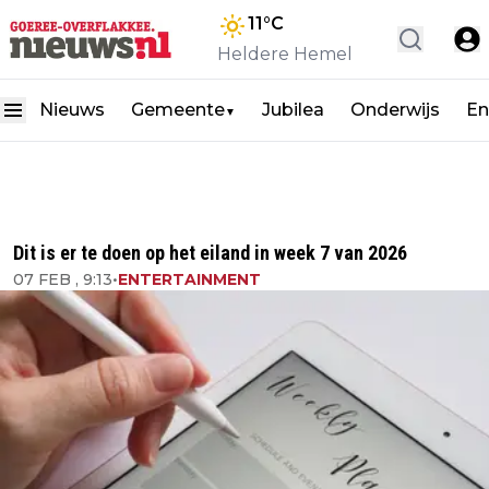
11
°C
Heldere Hemel
Nieuws
Gemeente
Jubilea
Onderwijs
En
▼
Dit is er te doen op het eiland in week 7 van 2026
07 FEB , 9:13
•
ENTERTAINMENT