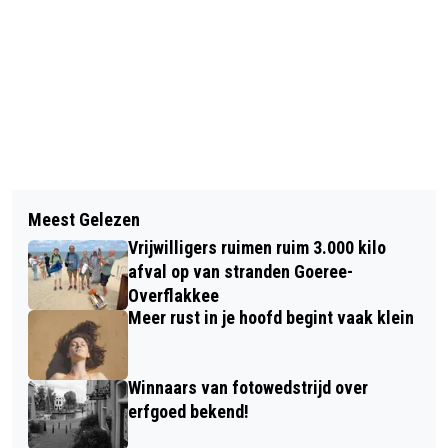
Vorig artikel
Volgend artikel
BIJNA ÉÉN OP DE VIJF
Meest Gelezen
KONINKLIJKE ONDERSCHEIDING VOOR
NEDERLANDERS ERVAART WEKELIJKS
Vrijwilligers ruimen ruim 3.000 kilo
MONIQUE SWEEP
KEUKENSTRESS
afval op van stranden Goeree-
Overflakkee
Meer rust in je hoofd begint vaak klein
Winnaars van fotowedstrijd over
erfgoed bekend!