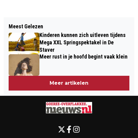
Vorig artikel
Volgend artikel
NIEUW: TELEMONITORING NA EEN
Meest Gelezen
GOEDEMORGEN, HET IS VANDAAG
BEROERTE
Kinderen kunnen zich uitleven tijdens
ZATERDAG 6 DECEMBER
Mega XXL Springspektakel in De
Staver
Meer rust in je hoofd begint vaak klein
Meer artikelen