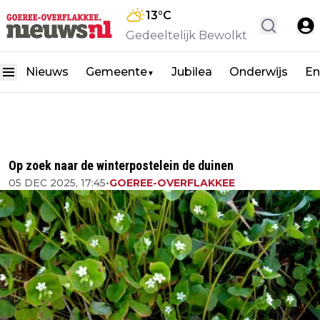
13
°C
Gedeeltelijk Bewolkt
Nieuws
Gemeente
Jubilea
Onderwijs
En
▼
Op zoek naar de winterpostelein de duinen
05 DEC 2025, 17:45
•
GOEREE-OVERFLAKKEE