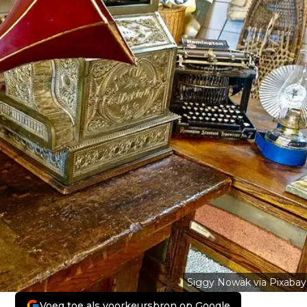
Siggy Nowak via Pixabay
Voeg toe als voorkeursbron op Google