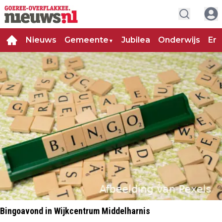
Nieuws
Gemeente
Jubilea
Onderwijs
Ent
▼
Bingoavond in Wijkcentrum Middelharnis