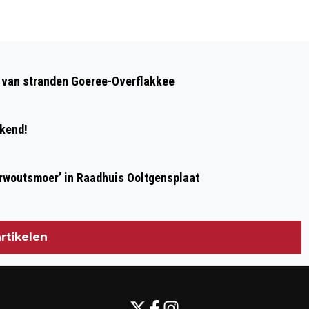
Volgend artikel
STICHTING TROTS OP FLAKKEE GAAT
op van stranden Goeree-Overflakkee
VERDER ALS TOF EN #TOFEILAND
ekend!
erwoutsmoer’ in Raadhuis Ooltgensplaat
rtikelen