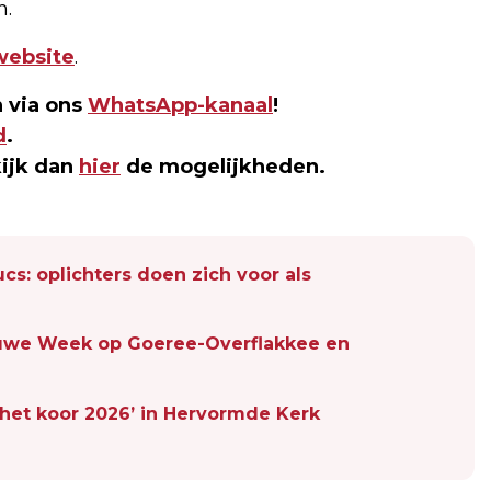
n.
website
.
 via ons
WhatsApp-kanaal
!
d
.
kijk dan
hier
de mogelijkheden.
cs: oplichters doen zich voor als
luwe Week op Goeree-Overflakkee en
 het koor 2026’ in Hervormde Kerk