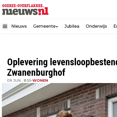
Nieuws
Gemeente
Jubilea
Onderwijs
E
▼
Oplevering levensloopbestend
Zwanenburghof
09 JUN , 8:55
•
WONEN