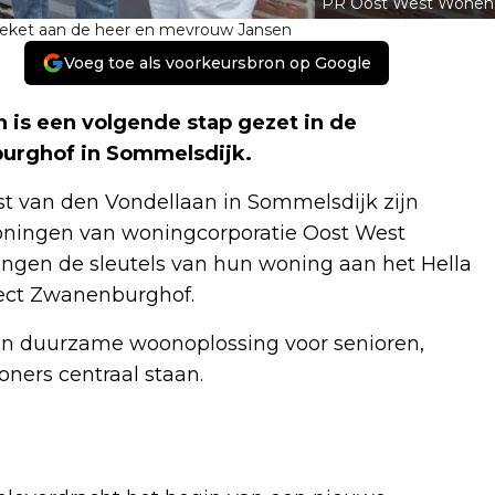
PR Oost West Wonen
boeket aan de heer en mevrouw Jansen
Voeg toe als voorkeursbron op Google
 is een volgende stap gezet in de
urghof in Sommelsdijk.
st van den Vondellaan in Sommelsdijk zijn
oningen van woningcorporatie Oost West
gen de sleutels van hun woning aan het Hella
ect Zwanenburghof.
en duurzame woonoplossing voor senioren,
ners centraal staan.