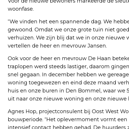
Voor de nieuwe bewoners markeerde de sleute
woonfase.
“We vinden het een spannende dag. We hebbe
gewoond. Omdat we onze grote tuin niet goe
verhuizen. We zijn blij dat we in onze nieuwe
vertellen de heer en mevrouw Jansen.
Ook voor de heer en mevrouw De Haan beteken
traplopen werd steeds lastiger, daarom gingen
snel gegaan. In december hebben we gereagee
woning toegewezen en eind deze maand verhu
huis en onze buren in Den Bommel, waar we 51
uit naar onze nieuwe woning en onze nieuwe 
Agnes Hop, projectconsulent bij Oost West Wo
bouwperiode. “Het oplevermoment vormt een m
intensief contact hebben gehad. De huurders 