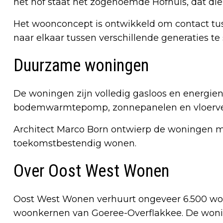
het hof staat het zogenoemde Hofhuis, dat di
Het woonconcept is ontwikkeld om contact tu
naar elkaar tussen verschillende generaties te
Duurzame woningen
De woningen zijn volledig gasloos en energiene
bodemwarmtepomp, zonnepanelen en vloerv
Architect Marco Born ontwierp de woningen 
toekomstbestendig wonen.
Over Oost West Wonen
Oost West Wonen verhuurt ongeveer 6.500 woni
woonkernen van Goeree-Overflakkee. De wonin