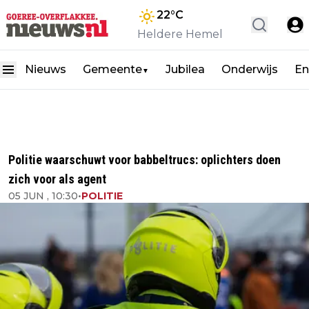
22
°C
Heldere Hemel
Nieuws
Gemeente
Jubilea
Onderwijs
En
▼
Politie waarschuwt voor babbeltrucs: oplichters doen
zich voor als agent
05 JUN , 10:30
•
POLITIE