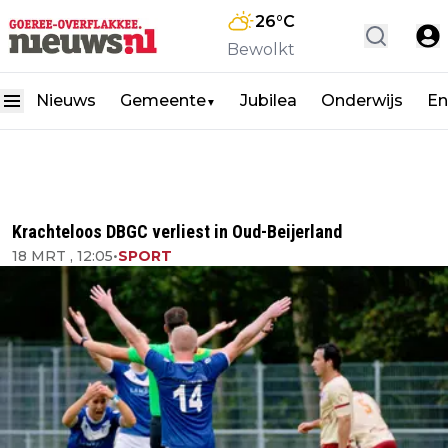
26
°C
Bewolkt
Nieuws
Gemeente
Jubilea
Onderwijs
En
▼
Krachteloos DBGC verliest in Oud-Beijerland
18 MRT , 12:05
•
SPORT