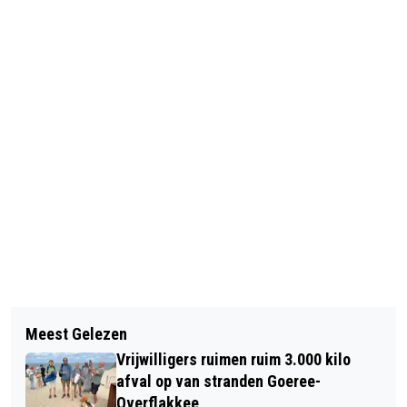
Vorig artikel
Volgend artikel
STEMDAG OP GOEREE-OVERFLAKKEE:
Meest Gelezen
WINNAAR DR. PAUL VAN DER VELDEN
HOE DENKEN INWONERS OVER DE
Vrijwilligers ruimen ruim 3.000 kilo
PRIJS BEKENDGEMAAKT
VERKIEZINGEN?
afval op van stranden Goeree-
Overflakkee