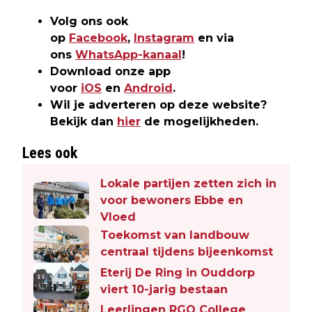
Volg ons ook
op
Facebook
,
Instagram
en via
ons
WhatsApp-kanaal
!
Download onze app
voor
iOS
en
Android
.
Wil je adverteren op deze website?
Bekijk dan
hier
de mogelijkheden.
Lees ook
Lokale partijen zetten zich in
voor bewoners Ebbe en
Vloed
Toekomst van landbouw
centraal tijdens bijeenkomst
Eterij De Ring in Ouddorp
viert 10-jarig bestaan
Leerlingen RGO College