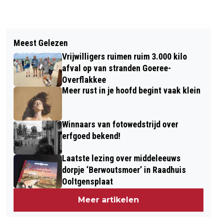
Vorig artikel
Volgend artikel
KRACHTELOOS DBGC VERLIEST IN
Meest Gelezen
TROTS OP GOEREE-OVERFLAKKEE
OUD-BEIJERLAND
Vrijwilligers ruimen ruim 3.000 kilo
VOORLOPIG GROOTSTE PARTIJ IN
afval op van stranden Goeree-
TWEEDE TUSSENSTAND
Overflakkee
Meer rust in je hoofd begint vaak klein
Winnaars van fotowedstrijd over
erfgoed bekend!
Laatste lezing over middeleeuws
dorpje ‘Berwoutsmoer’ in Raadhuis
Ooltgensplaat
Meer artikelen