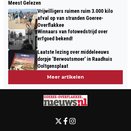
Meest Gelezen
GOEDEMORGEN, HET IS VANDAAG
GEMEENTERAADSVERKIEZINGEN
Vrijwilligers ruimen ruim 3.000 kilo
MAANDAG 16 MAART
afval op van stranden Goeree-
Overflakkee
Winnaars van fotowedstrijd over
erfgoed bekend!
Laatste lezing over middeleeuws
dorpje ‘Berwoutsmoer’ in Raadhuis
Ooltgensplaat
Meer artikelen