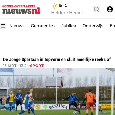
15
°C
Heldere Hemel
Nieuws
Gemeente
Jubilea
Onderwijs
En
▼
De Jonge Spartaan in topvorm en sluit moeilijke reeks af
15 MRT , 13:24
•
SPORT