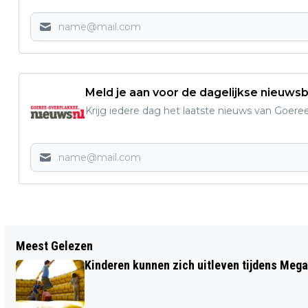
Meld je aan voor de dagelijkse nieuwsb
Krijg iedere dag het laatste nieuws van Goere
Vorig artikel
Meest Gelezen
GOEDEMORGEN, HET IS VANDAAG
Kinderen kunnen zich uitleven tijdens Mega
WOENSDAG 18 MAART