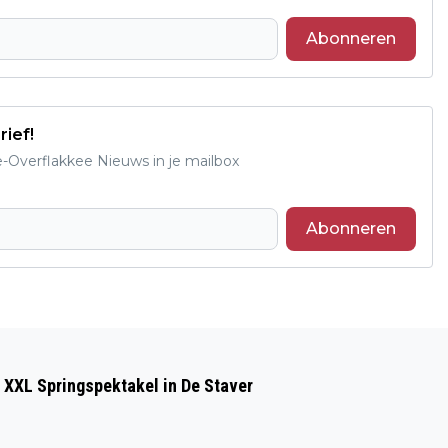
Abonneren
rief!
e-Overflakkee Nieuws in je mailbox
Abonneren
Volgend artikel
KRACHTELOOS DBGC VERLIEST IN OUD-
 XXL Springspektakel in De Staver
BEIJERLAND