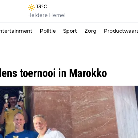
13
°C
Heldere Hemel
ntertainment
Politie
Sport
Zorg
Productwaar
dens toernooi in Marokko