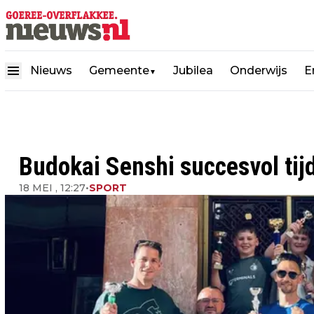
Nieuws
Gemeente
Jubilea
Onderwijs
E
▼
Budokai Senshi succesvol tij
18 MEI , 12:27
•
SPORT