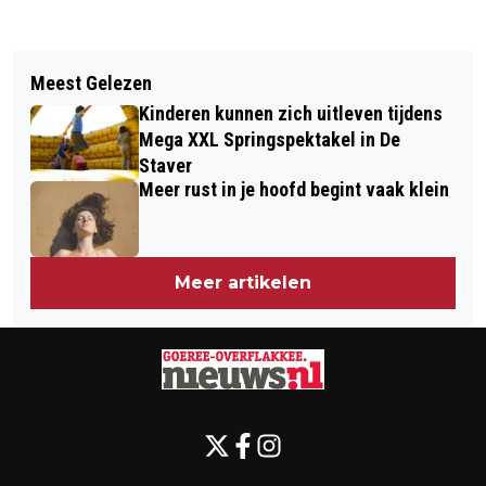
Vorig artikel
Volgend artikel
GOEDEMORGEN, HET IS VANDAAG
Meest Gelezen
BUDOKAI SENSHI SUCCESVOL
MAANDAG 18 MEI
Kinderen kunnen zich uitleven tijdens
TIJDENS TOERNOOI IN MAROKKO
Mega XXL Springspektakel in De
Staver
Meer rust in je hoofd begint vaak klein
Meer artikelen