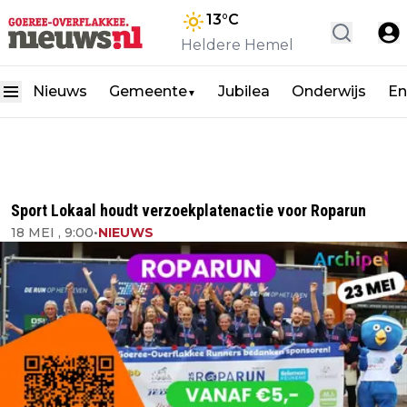
13
°C
Heldere Hemel
Nieuws
Gemeente
Jubilea
Onderwijs
En
▼
Sport Lokaal houdt verzoekplatenactie voor Roparun
18 MEI , 9:00
•
NIEUWS