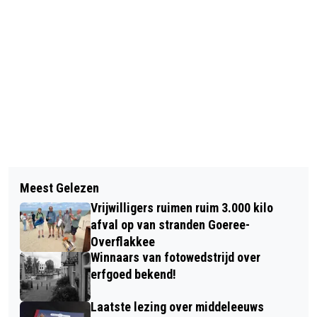
Vorig artikel
Volgend artikel
EXPOSITIE OVER MIDDELEEUWSE
Meest Gelezen
JEFTHA VAN DER WENDE GEEFT
VONDSTEN IN RAADHUIS
Vrijwilligers ruimen ruim 3.000 kilo
EXAMENCONCERT ‘FANTASY
OOLTGENSPLAAT
afval op van stranden Goeree-
COMPLETE’ IN OUDE-TONGE
Overflakkee
Winnaars van fotowedstrijd over
erfgoed bekend!
Laatste lezing over middeleeuws