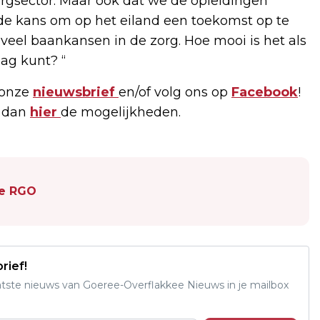
orgsector. Maar ook dat we de opleidingen
de kans om op het eiland een toekomst op te
eel baankansen in de zorg. Hoe mooi is het als
lag kunt? “
 onze
nieuwsbrief
en/of volg ons op
Facebook
!
k dan
hier
de mogelijkheden.
de RGO
rief!
aatste nieuws van Goeree-Overflakkee Nieuws in je mailbox