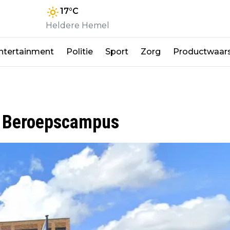
17
°C
Heldere Hemel
ntertainment
Politie
Sport
Zorg
Productwaar
e Beroepscampus