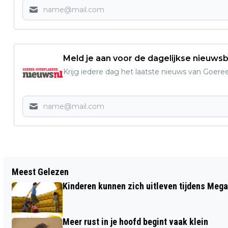
Meld je aan voor de dagelijkse nieuwsb
Krijg iedere dag het laatste nieuws van Goere
Vorig artikel
Meest Gelezen
DIVERSE EXAMENS BIJ ITACHI DOJO
Kinderen kunnen zich uitleven tijdens Mega
Meer rust in je hoofd begint vaak klein