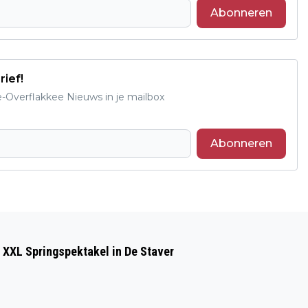
Abonneren
rief!
e-Overflakkee Nieuws in je mailbox
Abonneren
Volgend artikel
ZOMERMARKT OUDDORP CENTRUM TOT
 XXL Springspektakel in De Staver
IN DE LATE UURTJES