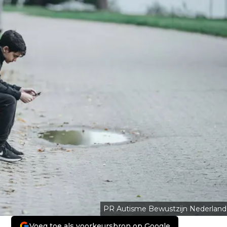
PR Autisme Bewustzijn Nederland
Voeg toe als voorkeursbron op Google