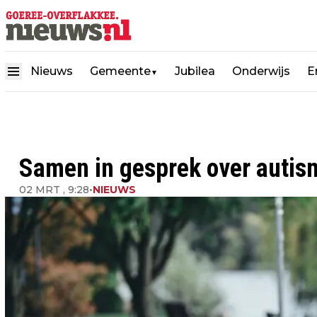
Nieuws
Gemeente
Jubilea
Onderwijs
E
▼
Samen in gesprek over autis
02 MRT , 9:28
•
NIEUWS