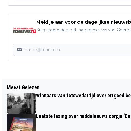
Meld je aan voor de dagelijkse nieuwsb
Krijg iedere dag het laatste nieuws van Goere
Vorig artikel
Meest Gelezen
LAATSTE 10 GROTE RIJWONINGEN IN
Winnaars van fotowedstrijd over erfgoed b
MENHEERSE ERF TE KOOP
Laatste lezing over middeleeuws dorpje ‘B