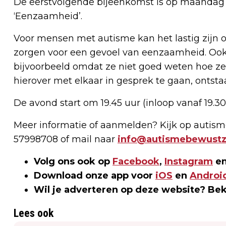
De eerstvolgende bijeenkomst is op maandag 
‘Eenzaamheid’.
Voor mensen met autisme kan het lastig zijn
zorgen voor een gevoel van eenzaamheid. Ook
bijvoorbeeld omdat ze niet goed weten hoe z
hierover met elkaar in gesprek te gaan, ontst
De avond start om 19.45 uur (inloop vanaf 19.30
Meer informatie of aanmelden? Kijk op autisme
57998708 of mail naar
info@autismebewustzi
Volg ons ook op
Facebook
,
Instagram
en
Download onze app voor
iOS
en
Androi
Wil je adverteren op deze website? Be
Lees ook