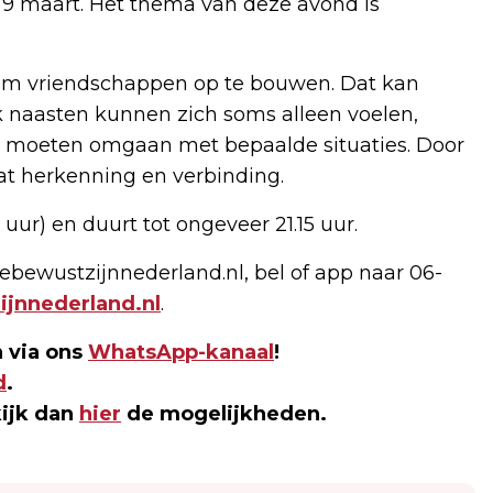
9 maart. Het thema van deze avond is
 om vriendschappen op te bouwen. Dat kan
 naasten kunnen zich soms alleen voelen,
e moeten omgaan met bepaalde situaties. Door
aat herkenning en verbinding.
 uur) en duurt tot ongeveer 21.15 uur.
bewustzijnnederland.nl, bel of app naar 06-
jnnederland.nl
.
 via ons
WhatsApp-kanaal
!
d
.
kijk dan
hier
de mogelijkheden.