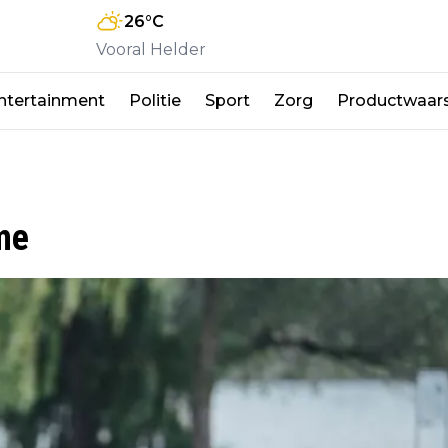
26
°C
Vooral Helder
ntertainment
Politie
Sport
Zorg
Productwaar
me