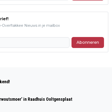
rief!
e-Overflakkee Nieuws in je mailbox
Abonneren
Volgend artikel
BRANCHETAFEL BEROEPSCAMPUS
ekend!
STIMULEERT TALENTONTWIKKELING
erwoutsmoer’ in Raadhuis Ooltgensplaat