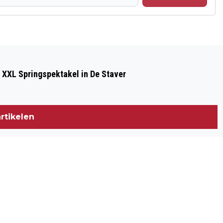
Volgend artikel
DBGC GEEFT VOORSPRONG OPNIEUW
 XXL Springspektakel in De Staver
UIT HANDEN, GOZ SLAAT TOE IN
SLOTFASE ONDANKS ONDERTAL
rtikelen