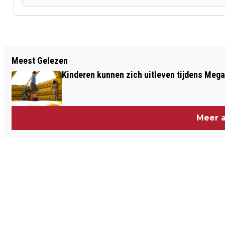
Vorig artikel
Meest Gelezen
LEERLINGEN RGO SPELEN JAARLIJKSE
Kinderen kunnen zich uitleven tijdens Mega
MUSICAL IN JUNI
Meer a