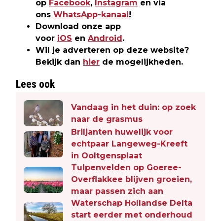
op
Facebook
,
Instagram
en via
ons
WhatsApp-kanaal
!
Download onze app
voor
iOS
en
Android
.
Wil je adverteren op deze website?
Bekijk dan
hier
de mogelijkheden.
Lees ook
Vandaag in het duin: op zoek
naar de grasmus
Briljanten huwelijk voor
echtpaar Langeweg-Kreeft
in Ooltgensplaat
Tulpenvelden op Goeree-
Overflakkee blijven groeien,
maar passen zich aan
Waterschap Hollandse Delta
start eerder met onderhoud