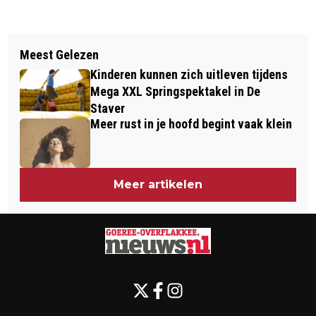
Vorig artikel
Volgend artikel
VANDAAG IN HET DUIN: OP ZOEK
Meest Gelezen
GOEDEMORGEN, HET IS VANDAAG
NAAR DE GRASMUS
Kinderen kunnen zich uitleven tijdens
DINSDAG 5 MEI
Mega XXL Springspektakel in De
Staver
Meer rust in je hoofd begint vaak klein
Meer artikelen