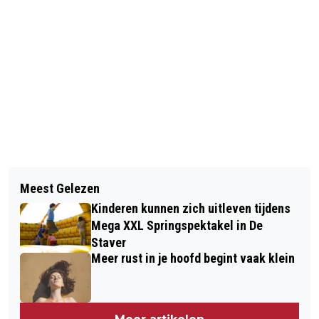
Vorig artikel
Volgend artikel
ZWEMMERS VAN ZC DE SCHOTEJIL
Meest Gelezen
GOEDEMORGEN, HET IS VANDAAG
BEHALEN 20 MEDAILLES OP NK
Kinderen kunnen zich uitleven tijdens
WOENSDAG 6 MEI
MASTERS
Mega XXL Springspektakel in De
Staver
Meer rust in je hoofd begint vaak klein