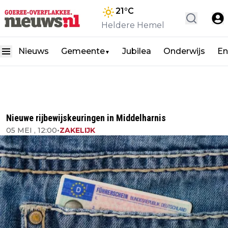
21
°C
Heldere Hemel
Nieuws
Gemeente
Jubilea
Onderwijs
En
▼
Nieuwe rijbewijskeuringen in Middelharnis
05 MEI , 12:00
•
ZAKELIJK