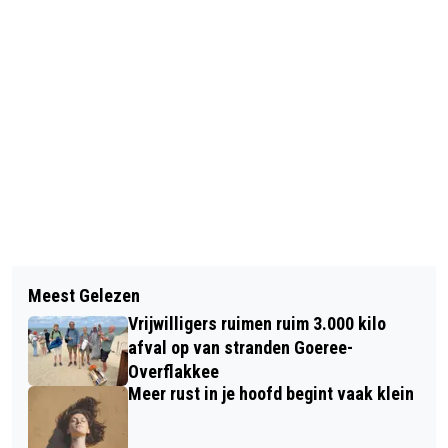
Vorig artikel
Volgend artikel
OPFRISCURSUS VOOR 60-PLUSSERS
Meest Gelezen
DE SCHOTEJIL VRIJWEL ZEKER VAN
IN NIEUWE-TONGE
Vrijwilligers ruimen ruim 3.000 kilo
EERSTE DIVISIE
afval op van stranden Goeree-
Overflakkee
Meer rust in je hoofd begint vaak klein