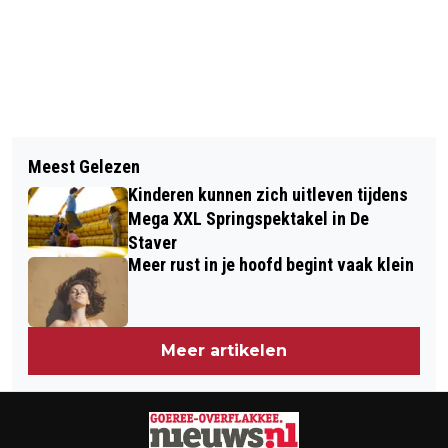
Vorig artikel
Volgend artikel
DIT IS ER TE DOEN OP GOEREE-
Meest Gelezen
CURAMARE ZOEKT HARTELIJKE
OVERFLAKKEE IN WEEK 22
Kinderen kunnen zich uitleven tijdens
MENSEN
Mega XXL Springspektakel in De
Staver
Meer rust in je hoofd begint vaak klein
Meer artikelen