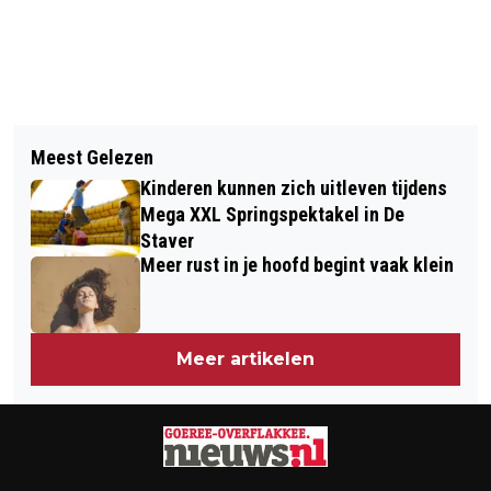
Vorig artikel
Volgend artikel
GOEDEMORGEN, HET IS VANDAAG
Meest Gelezen
MARITIEM GEZANT KEES VAN DER
MAANDAG 27 MEI
Kinderen kunnen zich uitleven tijdens
STAAIJ WAS IN STELLENDAM
Mega XXL Springspektakel in De
Staver
Meer rust in je hoofd begint vaak klein
Meer artikelen