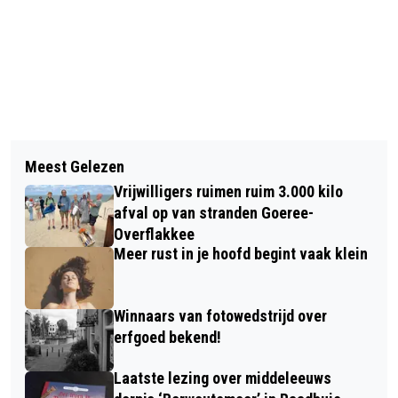
Vorig artikel
Volgend artikel
GOEDEMORGEN, HET IS VANDAAG
Meest Gelezen
GOEDEMORGEN, HET IS VANDAAG
ZONDAG 26 MEI
Vrijwilligers ruimen ruim 3.000 kilo
MAANDAG 27 MEI
afval op van stranden Goeree-
Overflakkee
Meer rust in je hoofd begint vaak klein
Winnaars van fotowedstrijd over
erfgoed bekend!
Laatste lezing over middeleeuws