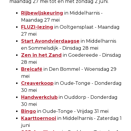
maandag 27 mei tot en met zondag 2 juni.
Rijbewijskeuring
in Middelharnis -
Maandag 27 mei
FLUZI-lezing
in Ooltgensplaat - Maandag
27 mei
Start Avondvierdaagse
in Middelharnis
en Sommelsdijk - Dinsdag 28 mei
Zen in het Zand
in Goedereede - Dinsdag
28 mei
Breicafé
in Den Bommel - Woensdag 29
mei
Creaverkoop
in Oude-Tonge - Donderdag
30 mei
Handwerkclub
in Ouddorp - Donderdag
30 mei
Bingo
in Oude-Tonge - Vrijdag 31 mei
Kaarttoernooi
in Middelharnis - Zaterdag 1
juni