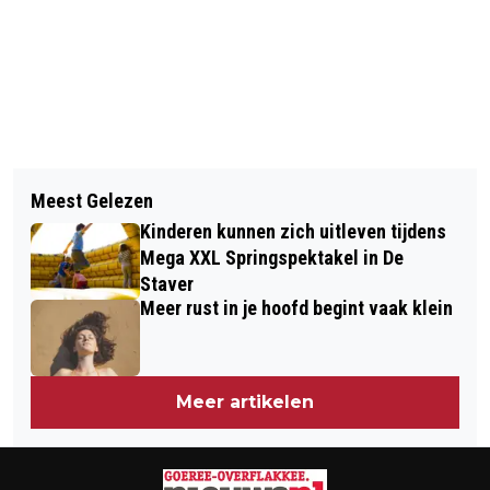
Vorig artikel
Volgend artikel
BEELDEN VRIJGEGEVEN VAN
Meest Gelezen
GOEDEMORGEN, HET IS VANDAAG
OVERVAL OP BENZINESTATION IN
Kinderen kunnen zich uitleven tijdens
MAANDAG 26 JANUARI
OUDE-TONGE
Mega XXL Springspektakel in De
Staver
Meer rust in je hoofd begint vaak klein
Meer artikelen