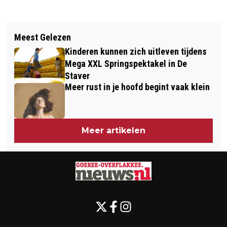
Vorig artikel
Volgend artikel
DIT IS ER TE DOEN OP HET EILAND IN
Meest Gelezen
GEMEENTEPENNING VOOR COEN VAN
WEEK 5 VAN 2026
Kinderen kunnen zich uitleven tijdens
DER LINDE UIT OUDDORP
Mega XXL Springspektakel in De
Staver
Meer rust in je hoofd begint vaak klein
Meer artikelen