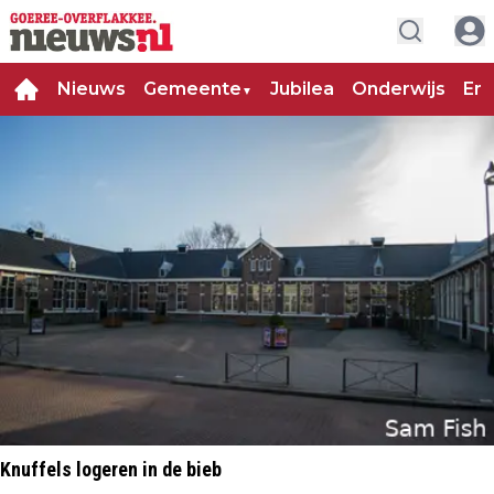
Nieuws
Gemeente
Jubilea
Onderwijs
Ent
▼
Knuffels logeren in de bieb