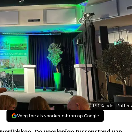
PR Xander Putters
Voeg toe als voorkeursbron op Google
verflakkee. De voorlopige tussenstand van