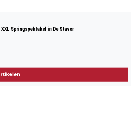
Volgend artikel
TROTS OP GOEREE-OVERFLAKKEE WINT
 XXL Springspektakel in De Staver
GEMEENTERAADSVERKIEZINGEN, SGP
EN CDA VOLGEN
rtikelen