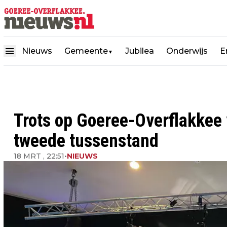
Nieuws
Gemeente
Jubilea
Onderwijs
E
▼
Trots op Goeree-Overflakkee v
tweede tussenstand
18 MRT , 22:51
•
NIEUWS