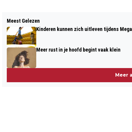
Vorig artikel
Meest Gelezen
WINNAAR DR. PAUL VAN DER VELDEN
Kinderen kunnen zich uitleven tijdens Mega
PRIJS BEKENDGEMAAKT
Meer rust in je hoofd begint vaak klein
Meer a