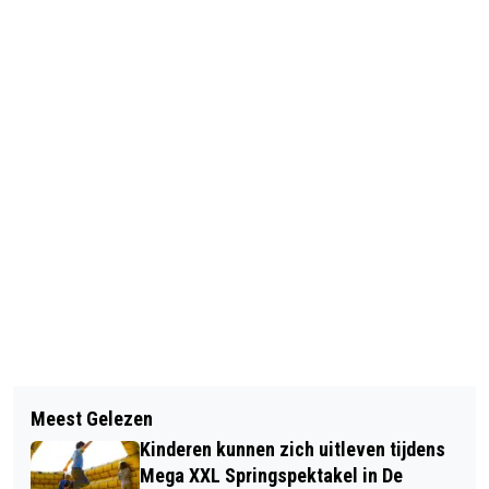
Vorig artikel
Volgend artikel
CURAMARE ZOEKT HARTELIJKE
Meest Gelezen
EVENWICHT TUSSEN HART EN
MENSEN
Kinderen kunnen zich uitleven tijdens
VERSTAND BIJ MIGRATIE
Mega XXL Springspektakel in De