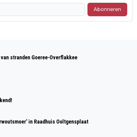
Abonneren
Volgend artikel
CORONAVIRUS IS TERUG OP HET
op van stranden Goeree-Overflakkee
NIVEAU VAN 2020
ekend!
erwoutsmoer’ in Raadhuis Ooltgensplaat