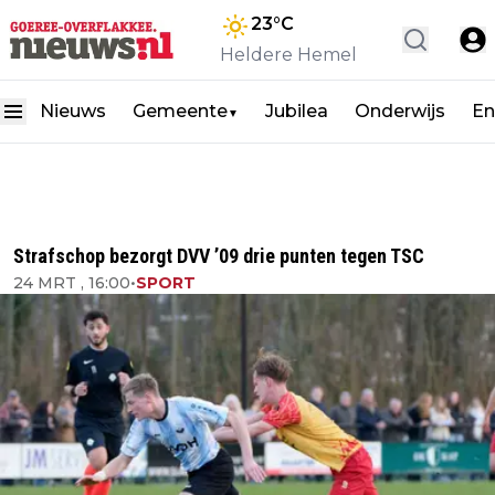
23
°C
Heldere Hemel
Nieuws
Gemeente
Jubilea
Onderwijs
En
▼
Strafschop bezorgt DVV ’09 drie punten tegen TSC
24 MRT , 16:00
•
SPORT