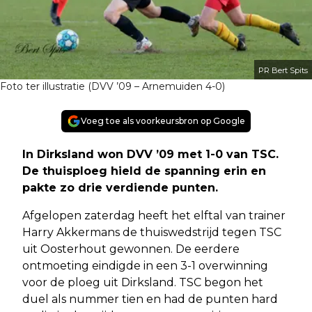
PR Bert Spits
Foto ter illustratie (DVV ’09 – Arnemuiden 4-0)
Voeg toe als voorkeursbron op Google
In Dirksland won DVV ’09 met 1-0 van TSC.
De thuisploeg hield de spanning erin en
pakte zo drie verdiende punten.
Afgelopen zaterdag heeft het elftal van trainer
Harry Akkermans de thuiswedstrijd tegen TSC
uit Oosterhout gewonnen. De eerdere
ontmoeting eindigde in een 3-1 overwinning
voor de ploeg uit Dirksland. TSC begon het
duel als nummer tien en had de punten hard