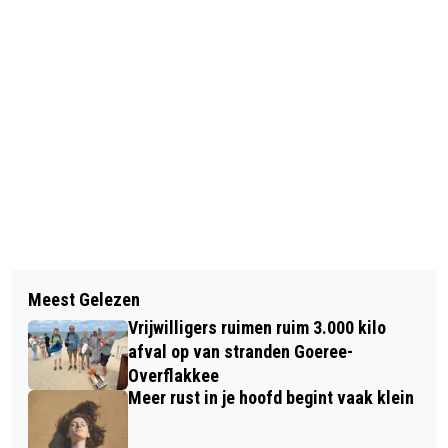
Vorig artikel
Volgend artikel
BOUW SENIORENAPPARTEMENTEN
Meest Gelezen
POGING TOT OVERVAL IN ALBERT
AAN BROEKWEG IN OUDDORP
Vrijwilligers ruimen ruim 3.000 kilo
HEIJN MIDDELHARNIS MISLUKT,
GESTART
afval op van stranden Goeree-
VERDACHTE AANGEHOUDEN
Overflakkee
Meer rust in je hoofd begint vaak klein