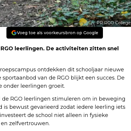
PR RGO College
Voeg toe als voorkeursbron op Google
j RGO leerlingen. De activiteiten zitten snel
eroepscampus ontdekken dit schooljaar nieuwe
we sportaanbod van de RGO blijkt een succes. De
e onder leerlingen groeit.
wil de RGO leerlingen stimuleren om in beweging
is bewust gevarieerd zodat iedere leerling iets
nvesteert de school niet alleen in fysieke
en zelfvertrouwen.