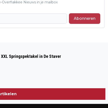
e-Overflakkee Nieuws in je mailbox
Abonneren
Volgend artikel
DBGC GRIJPT BELANGRIJKE ZEGE OP
 XXL Springspektakel in De Staver
KOPLOPER GHVV ’13
rtikelen