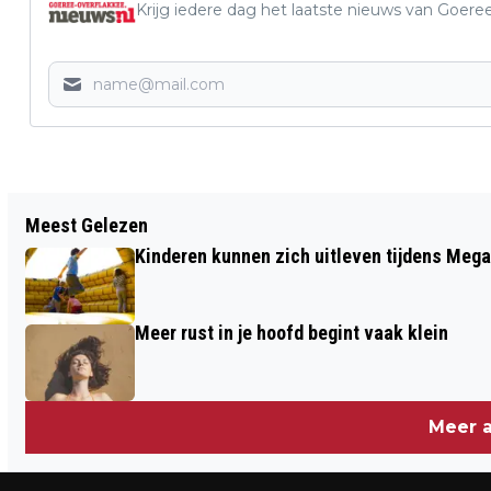
Krijg iedere dag het laatste nieuws van Goere
Vorig artikel
Meest Gelezen
GOEDEMORGEN, HET IS VANDAAG
Kinderen kunnen zich uitleven tijdens Mega
MAANDAG 23 MAART
Meer rust in je hoofd begint vaak klein
Meer a