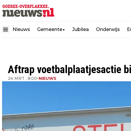
Nieuws
Gemeente
Jubilea
Onderwijs
E
▼
Aftrap voetbalplaatjesactie b
24 MRT , 8:00
•
NIEUWS