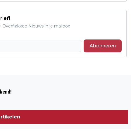
rief!
e-Overflakkee Nieuws in je mailbox
Abonneren
Volgend artikel
BOUW SENIORENAPPARTEMENTEN AAN
ekend!
BROEKWEG IN OUDDORP GESTART
rtikelen