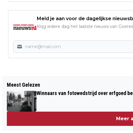
Meld je aan voor de dagelijkse nieuwsb
Krijg iedere dag het laatste nieuws van Goere
Vorig artikel
Meest Gelezen
GOEDEMORGEN, HET IS VANDAAG
Winnaars van fotowedstrijd over erfgoed b
DINSDAG 24 MAART
Meer a