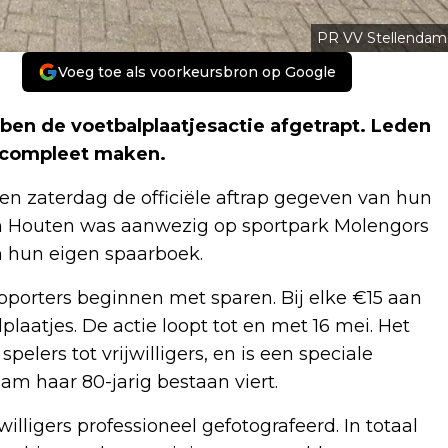
PR VV Stellendam
Voeg toe als voorkeursbron op Google
en de voetbalplaatjesactie afgetrapt. Leden
 compleet maken.
 zaterdag de officiële aftrap gegeven van hun
en Houten was aanwezig op sportpark Molengors
n hun eigen spaarboek.
orters beginnen met sparen. Bij elke €15 aan
aatjes. De actie loopt tot en met 16 mei. Het
elers tot vrijwilligers, en is een speciale
am haar 80-jarig bestaan viert.
illigers professioneel gefotografeerd. In totaal