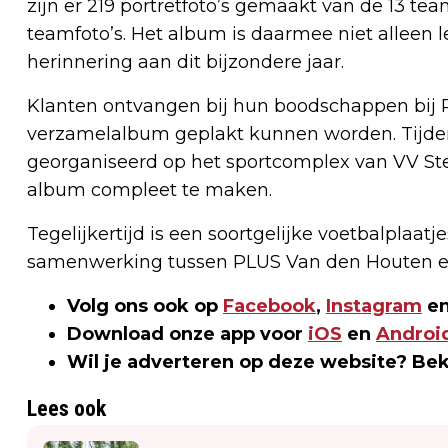
zijn er 219 portretfoto’s gemaakt van de 13 t
teamfoto’s. Het album is daarmee niet alleen
herinnering aan dit bijzondere jaar.
Klanten ontvangen bij hun boodschappen bij P
verzamelalbum geplakt kunnen worden. Tijden
georganiseerd op het sportcomplex van VV St
album compleet te maken.
Tegelijkertijd is een soortgelijke voetbalplaatj
samenwerking tussen PLUS Van den Houten e
Volg ons ook op
Facebook
,
Instagram
en
Download onze app voor
iOS
en
Androi
Wil je adverteren op deze website? Be
Lees ook