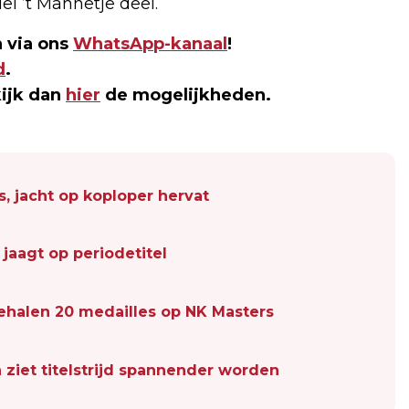
l ’t Mannetje deel.
 via ons
WhatsApp-kanaal
!
d
.
kijk dan
hier
de mogelijkheden.
, jacht op koploper hervat
jaagt op periodetitel
halen 20 medailles op NK Masters
 ziet titelstrijd spannender worden