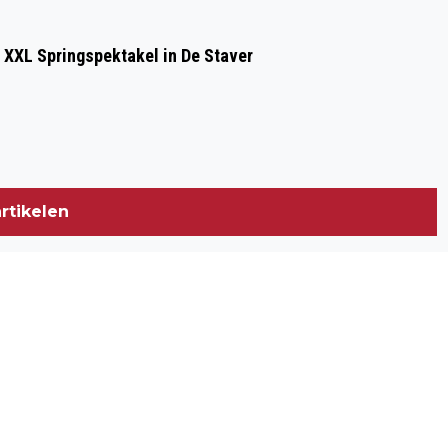
Volgend artikel
AVOND4DAAGSE STELLENDAM 2026
 XXL Springspektakel in De Staver
rtikelen