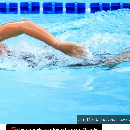
Jim De Ramos via Pexels
Voeg toe als voorkeursbron op Google