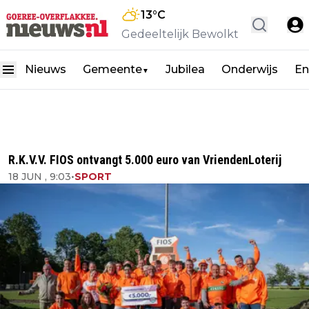
13
°C
Gedeeltelijk Bewolkt
Nieuws
Gemeente
Jubilea
Onderwijs
En
▼
R.K.V.V. FIOS ontvangt 5.000 euro van VriendenLoterij
18 JUN , 9:03
•
SPORT