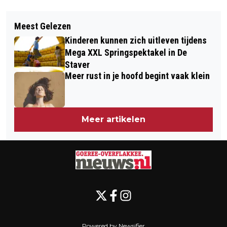
Vorig artikel
Volgend artikel
MEDITATIEWANDELINGEN IN
Meest Gelezen
WAARDERING BIJ AFSCHEID
NATUURGEBIED DE KWADE HOEK
Kinderen kunnen zich uitleven tijdens
WETHOUDERS GOEREE-OVERFLAKKEE
Mega XXL Springspektakel in De
Staver
Meer rust in je hoofd begint vaak klein
Meer artikelen
Powered by Newsifier