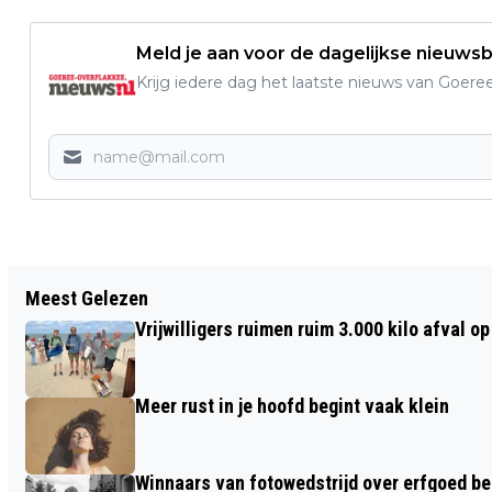
Meld je aan voor de dagelijkse nieuwsb
Krijg iedere dag het laatste nieuws van Goere
Vorig artikel
Meest Gelezen
CIRCULAIR ZHD OFFICIEEL GELANCEERD
Vrijwilligers ruimen ruim 3.000 kilo afval 
TIJDENS REGIONALE
PARTNERBIJEENKOMST
Meer rust in je hoofd begint vaak klein
Winnaars van fotowedstrijd over erfgoed b