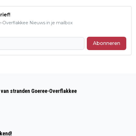
rief!
e-Overflakkee Nieuws in je mailbox
Abonneren
Volgend artikel
PASSIE, STRIJD EN VRIENDSCHAP
op van stranden Goeree-Overflakkee
TIJDENS YUJIN CUP 2026
ekend!