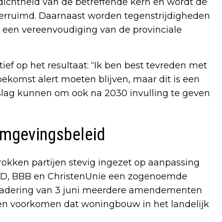
chtheid van de betreffende kern en wordt de
 verruimd. Daarnaast worden tegenstrijdigheden
 een vereenvoudiging van de provinciale
f op het resultaat: “Ik ben best tevreden met
oekomst alert moeten blijven, maar dit is een
slag kunnen om ook na 2030 invulling te geven
omgevingsbeleid
rokken partijen stevig ingezet op aanpassing
VD, BBB en ChristenUnie een zogenoemde
ergadering van 3 juni meerdere amendementen
jen voorkomen dat woningbouw in het landelijk