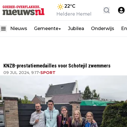
22
°C
Heldere Hemel
Nieuws
Gemeente
Jubilea
Onderwijs
En
▼
KNZB-prestatiemedailles voor Schotejil zwemmers
09 JUL 2024, 9:17
•
SPORT