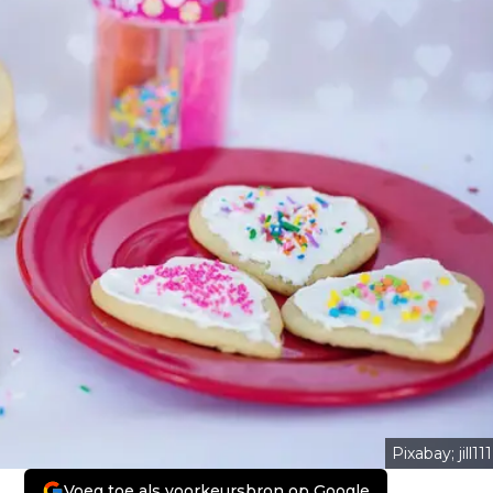
Pixabay; jill111
Voeg toe als voorkeursbron op Google