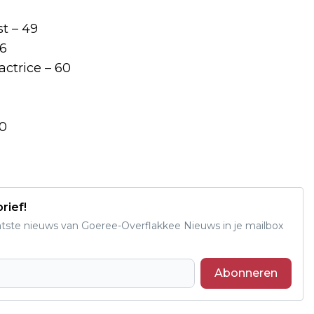
t – 49
56
ctrice – 60
70
rief!
aatste nieuws van Goeree-Overflakkee Nieuws in je mailbox
Abonneren