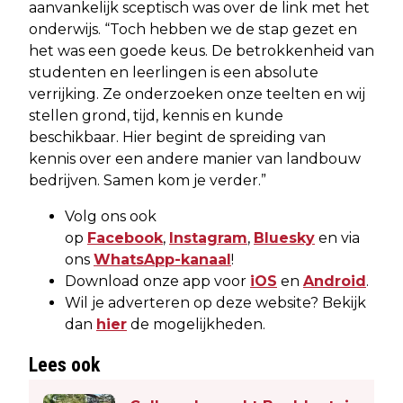
aanvankelijk sceptisch was over de link met het
onderwijs. “Toch hebben we de stap gezet en
het was een goede keus. De betrokkenheid van
studenten en leerlingen is een absolute
verrijking. Ze onderzoeken onze teelten en wij
stellen grond, tijd, kennis en kunde
beschikbaar. Hier begint de spreiding van
kennis over een andere manier van landbouw
bedrijven. Samen kom je verder.”
Volg ons ook
op
Facebook
,
Instagram
,
Bluesky
en via
ons
WhatsApp-kanaal
!
Download onze app voor
iOS
en
Android
.
Wil je adverteren op deze website? Bekijk
dan
hier
de mogelijkheden.
Lees ook