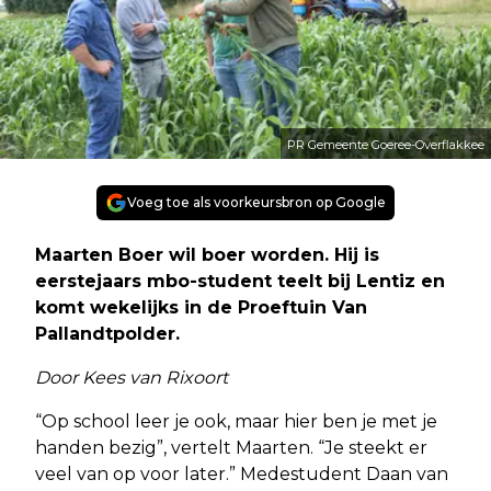
PR Gemeente Goeree-Overflakkee
Voeg toe als voorkeursbron op Google
Maarten Boer wil boer worden. Hij is
eerstejaars mbo-student teelt bij Lentiz en
komt wekelijks in de Proeftuin Van
Pallandtpolder.
Door Kees van Rixoort
“Op school leer je ook, maar hier ben je met je
handen bezig”, vertelt Maarten. “Je steekt er
veel van op voor later.” Medestudent Daan van